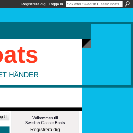
Registrera dig
Logga in
oats
DET HÄNDER
g till
Välkommen till
Swedish Classic Boats
Registrera dig