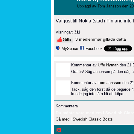
Upplagd av
Tom Jansson
den 20
Var just till Nokia (stad i Finland int
Visningar:
311
3 medlemmar gillade detta
Gilla
MySpace
Facebook
Kommentar av
Uffe Nyman
den 21 D
Grattis! Såg annonsen på den där, to
Kommentar av
Tom Jansson
den 21
Tack, såg den först då de begärde 45
kunde jag inte låta bli att köpa...
Kommentera
Du måste vara medlem i Swedish Classi
Gå med i Swedish Classic Boats