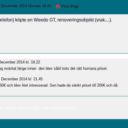
 December 2014 klockan 19.43
Visa blogg
e telefon) köpte en Weedo GT, renoveringsobjekt (vrak....).
ecember 2014 kl. 19.22
g oväntat länge innan den blev såld trots det rätt humana priset.
 December 2014 kl. 21.45
0€ och blev litet intresserad. Sen hade de sänkt priset till 200€ och då
c Boats för att lägga till kommentarer!