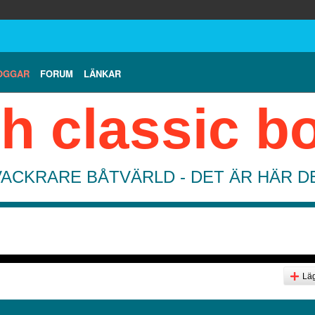
OGGAR
FORUM
LÄNKAR
h classic b
VACKRARE BÅTVÄRLD - DET ÄR HÄR 
Läg
g