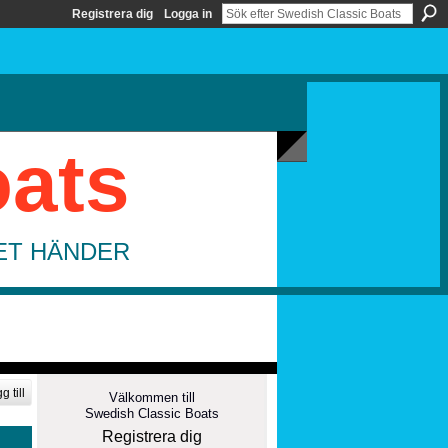
Registrera dig
Logga in
oats
DET HÄNDER
g till
Välkommen till
Swedish Classic Boats
Registrera dig