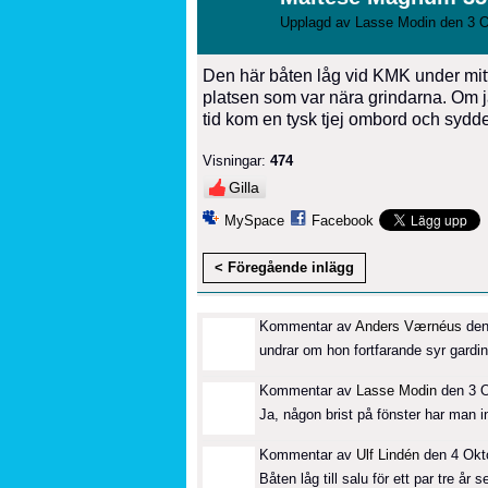
Upplagd av
Lasse Modin
den 3 O
Den här båten låg vid KMK under mitte
platsen som var nära grindarna. Om j
tid kom en tysk tjej ombord och sydde 
Visningar:
474
Gilla
MySpace
Facebook
< Föregående inlägg
Kommentar av
Anders Værnéus
den
undrar om hon fortfarande syr gardiner
Kommentar av
Lasse Modin
den 3 O
Ja, någon brist på fönster har man inte
Kommentar av
Ulf Lindén
den 4 Okto
Båten låg till salu för ett par tre år s