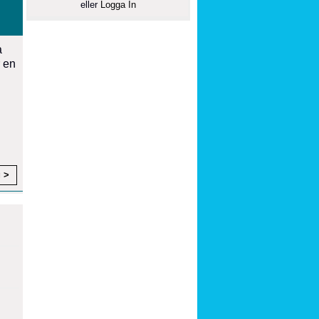
eller
Logga In
a
r en
g >