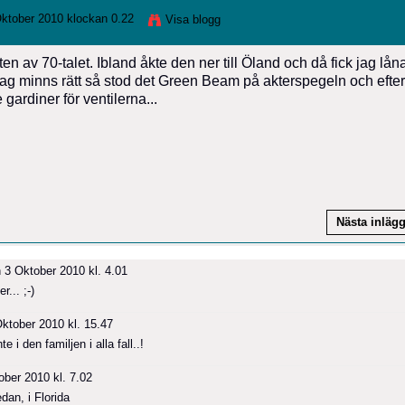
ktober 2010 klockan 0.22
Visa blogg
n av 70-talet. Ibland åkte den ner till Öland och då fick jag lån
ag minns rätt så stod det Green Beam på akterspegeln och efte
gardiner för ventilerna...
Nästa inläg
 3 Oktober 2010 kl. 4.01
... ;-)
ktober 2010 kl. 15.47
 i den familjen i alla fall..!
ber 2010 kl. 7.02
edan, i Florida