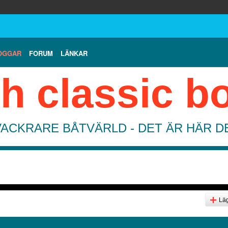
OGGAR
FORUM
LÄNKAR
h classic b
VACKRARE BÅTVÄRLD - DET ÄR HÄR 
Läg