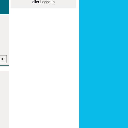
eller
Logga In
g >