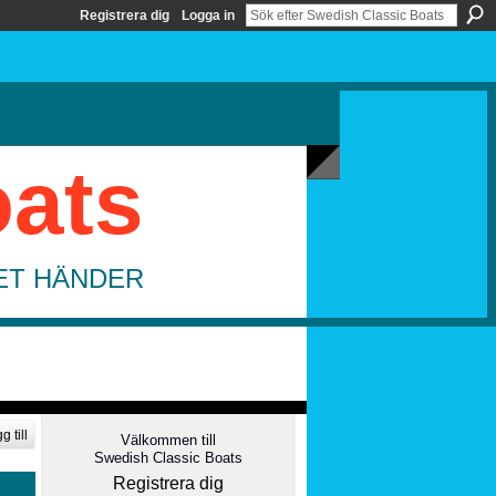
Registrera dig
Logga in
oats
DET HÄNDER
g till
Välkommen till
Swedish Classic Boats
Registrera dig