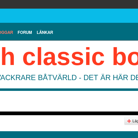
OGGAR
FORUM
LÄNKAR
h classic b
VACKRARE BÅTVÄRLD - DET ÄR HÄR 
Läg