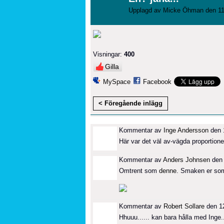
Upplagd av
Micke Öhman
den 11
Visningar:
400
Gilla
MySpace
Facebook
< Föregående inlägg
Kommentar av
Inge Andersson
den 1
Här var det väl av-vägda proportioner o 
Kommentar av
Anders Johnsen
den 
Omtrent som
denne
. Smaken er som 
Kommentar av
Robert Sollare
den 12
Hhuuu...... kan bara hålla med Inge..