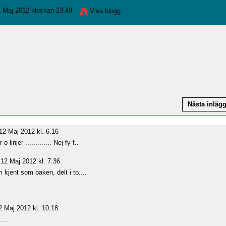
 Maj 2012 klockan 23.49
Visa blogg
Nästa inläg
2 Maj 2012 kl. 6.16
linjer ............. Nej fy f..
12 Maj 2012 kl. 7.36
kjent som baken, delt i to....
 Maj 2012 kl. 10.18
...