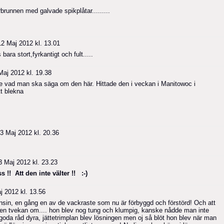
rbrunnen med galvade spikplåtar.........
2 Maj 2012 kl. 13.01
bara stort,fyrkantigt och fult.....
aj 2012 kl. 19.38
 inte vad man ska säga om den här. Hittade den i veckan i Manitowoc i
t blekna
3 Maj 2012 kl. 20.36
 Maj 2012 kl. 23.23
s !! Att den inte välter !! :-)
 2012 kl. 13.56
sin, en gång en av de vackraste som nu är förbyggd och förstörd! Och att
gen tvekan om.... hon blev nog tung och klumpig, kanske nådde man inte
goda råd dyra, jättetrimplan blev lösningen men oj så blöt hon blev när man