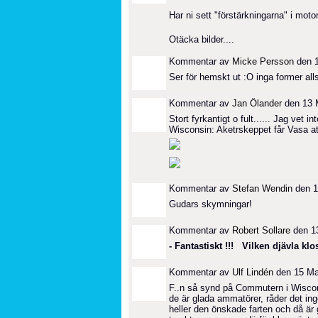
Har ni sett "förstärkningarna" i moto
Otäcka bilder....
Kommentar av
Micke Persson
den 1
Ser för hemskt ut :O inga former alls 
Kommentar av
Jan Ölander
den 13 M
Stort fyrkantigt o fult...... Jag vet
Wisconsin: Aketrskeppet får Vasa at
Kommentar av
Stefan Wendin
den 1
Gudars skymningar!
Kommentar av
Robert Sollare
den 13
- Fantastiskt !!! Vilken djävla klos
Kommentar av
Ulf Lindén
den 15 Maj
F..n så synd på Commutern i Wiscon
de är glada ammatörer, råder det in
heller den önskade farten och då är 