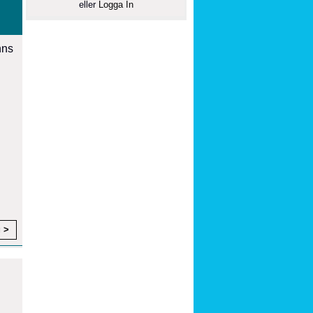
eller
Logga In
nns
g >