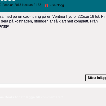
2 Februari 2013 klockan 21.58
Visa blogg
vara med på en cad-ritning på en Ventnor hydro 225cui 18 fot. Fi
ela på kostnaden, ritningen är så klart helt komplett. Från
 bygga.
Nästa inläg
c Boats för att lägga till kommentarer!