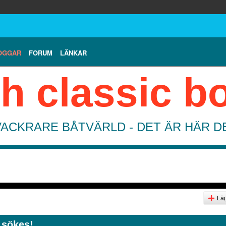
OGGAR
FORUM
LÄNKAR
h classic b
VACKRARE BÅTVÄRLD - DET ÄR HÄR 
Läg
 sökes!