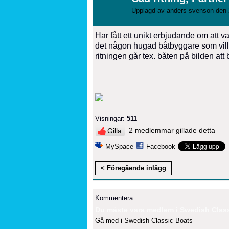
Upplagd av
anders svenson
den 
Har fått ett unikt erbjudande om att 
det någon hugad båtbyggare som vill d
ritningen går tex. båten på bilden att
Visningar:
511
2 medlemmar gillade detta
Gilla
MySpace
Facebook
< Föregående inlägg
Kommentera
Du måste vara medlem i Swedish Classi
Gå med i Swedish Classic Boats