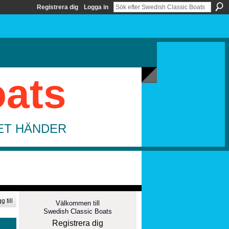
Registrera dig
Logga in
oats
DET HÄNDER
g till
Välkommen till
Swedish Classic Boats
Registrera dig