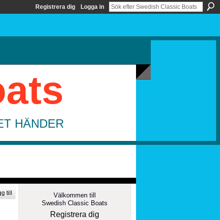
Registrera dig
Logga in
oats
DET HÄNDER
g till
Välkommen till
Swedish Classic Boats
Registrera dig