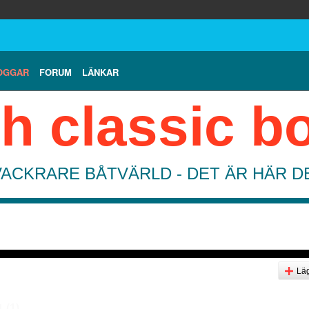
OGGAR
FORUM
LÄNKAR
h classic b
VACKRARE BÅTVÄRLD - DET ÄR HÄR 
Läg
g
(1)