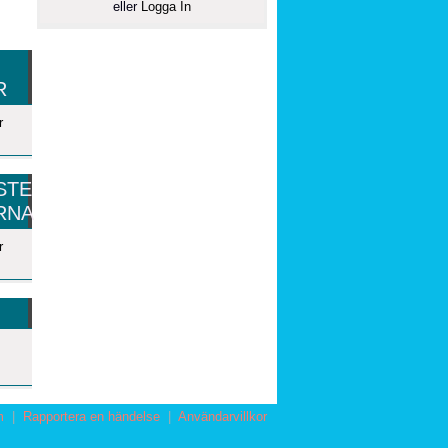
eller
Logga In
R
r
STE
RNA
r
m
|
Rapportera en händelse
|
Användarvillkor