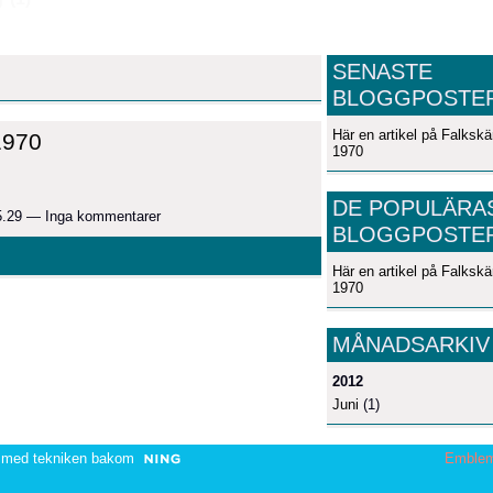
SENASTE
BLOGGPOSTE
Här en artikel på Falkskä
1970
1970
DE POPULÄRA
15.29 — Inga kommentarer
BLOGGPOSTE
Här en artikel på Falkskä
1970
MÅNADSARKIV
2012
Juni
(1)
 med tekniken bakom
Emble