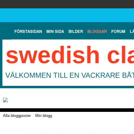
FÖRSTASIDAN
MIN SIDA
BILDER
BLOGGAR
FORUM
L
swedish cl
VÄLKOMMEN TILL EN VACKRARE BÅT
Alla bloggposter
Min blogg
Stig alexanderssons blogg
(1)