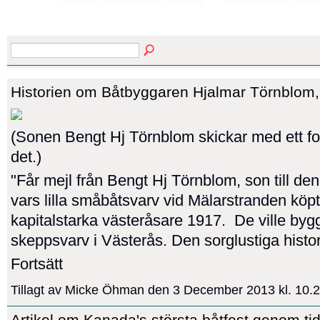
Historien om Båtbyggaren Hjalmar Törnblom,
(Sonen Bengt Hj Törnblom skickar med ett fot
det.)
"Får mejl från Bengt Hj Törnblom, son till de
vars lilla småbåtsvarv vid Mälarstranden köp
kapitalstarka västeråsare 1917. De ville bygg
skeppsvarv i Västerås. Den
sorglustiga histo
Fortsätt
Tillagt av
Micke Öhman
den 3 December 2013 kl. 10
Artikel om Kanada's största båtfest genom tid