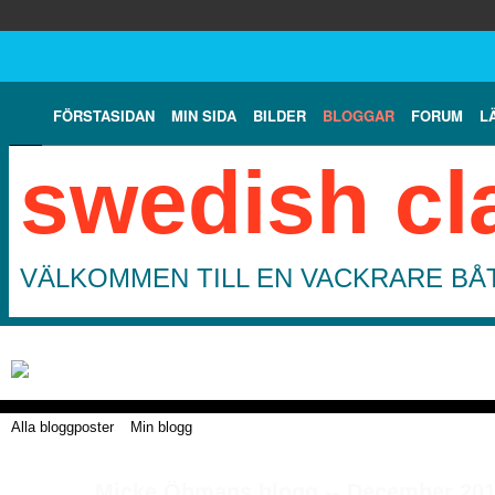
FÖRSTASIDAN
MIN SIDA
BILDER
BLOGGAR
FORUM
L
swedish cl
VÄLKOMMEN TILL EN VACKRARE BÅT
Alla bloggposter
Min blogg
Micke Öhmans blogg -- December 201