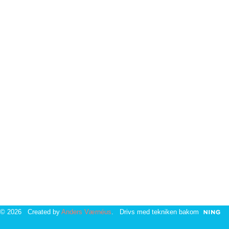
© 2026 Created by
Anders Værnéus
. Drivs med tekniken bakom