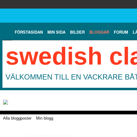
FÖRSTASIDAN
MIN SIDA
BILDER
BLOGGAR
FORUM
L
swedish cl
VÄLKOMMEN TILL EN VACKRARE BÅT
Alla bloggposter
Min blogg
Anderss blogg
(1)