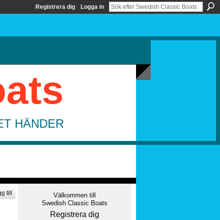
Registrera dig
Logga in
oats
DET HÄNDER
g till
Välkommen till
Swedish Classic Boats
Registrera dig