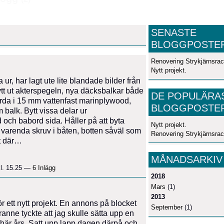
SENASTE
BLOGGPOSTE
Renovering Strykjärnsrac
Nytt projekt.
ur, har lagt ute lite blandade bilder från
tt ut akterspegeln, nya däcksbalkar både
DE POPULÄRA
orda i 15 mm vattenfast marinplywood,
BLOGGPOSTE
 balk. Bytt vissa delar ur
 och babord sida. Håller på att byta
Nytt projekt.
t varenda skruv i båten, botten såväl som
Renovering Strykjärnsrac
tt där…
MÅNADSARKIV
l. 15.25 —
6 Inlägg
2018
Mars
(1)
2013
r ett nytt projekt. En annons på blocket
September
(1)
anne tyckte att jag skulle sätta upp en
åhär års. Satt upp lapp dagen därpå och