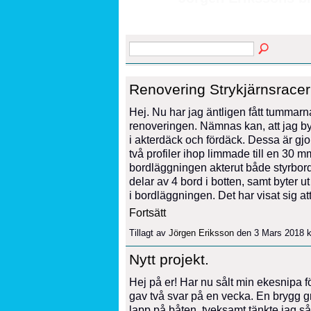
Renovering Strykjärnsracer
Hej. Nu har jag äntligen fått tummarna 
renoveringen. Nämnas kan, att jag by
i akterdäck och fördäck. Dessa är gj
två profiler ihop limmade till en 30 mm
bordläggningen akterut både styrbord
delar av 4 bord i botten, samt byter u
i bordläggningen. Det har visat sig a
Fortsätt
Tillagt av
Jörgen Eriksson
den 3 Mars 2018 k
Nytt projekt.
Hej på er! Har nu sålt min ekesnipa fö
gav två svar på en vecka. En brygg gr
lapp på båten, tveksamt tänkte jag s