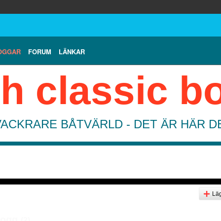
OGGAR
FORUM
LÄNKAR
h classic b
VACKRARE BÅTVÄRLD - DET ÄR HÄR 
Läg
logg
(2)