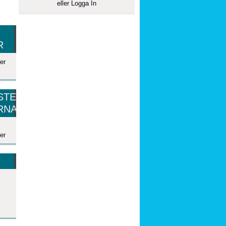
eller
Logga In
R
er
STE
RNA
er