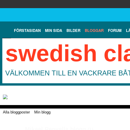
FÖRSTASIDAN
MIN SIDA
BILDER
BLOGGAR
FORUM
L
swedish cl
VÄLKOMMEN TILL EN VACKRARE BÅT
Alla bloggposter
Min blogg
Mikael Renvalls blogg
(1)