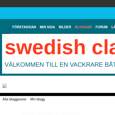
FÖRSTASIDAN
MIN SIDA
BILDER
BLOGGAR
FORUM
L
swedish cl
VÄLKOMMEN TILL EN VACKRARE BÅT
Alla bloggposter
Min blogg
Mats Ulenius s blogg
(2)