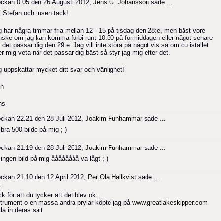
ockan 0.05 den 26 Augusti 2012,
Jens G. Johansson
sade ...
j Stefan och tusen tack!
g har några timmar fria mellan 12 - 15 på tisdag den 28:e, men bäst vore
nske om jag kan komma förbi runt 10:30 på förmiddagen eller något senare
det passar dig den 29:e. Jag vill inte störa på något vis så om du istället
er mig veta när det passar dig bäst så styr jag mig efter det.
g uppskattar mycket ditt svar och vänlighet!
h
ns
ockan 22.21 den 28 Juli 2012,
Joakim Funhammar
sade ...
bra 500 bilde på mig ;-)
ockan 21.19 den 28 Juli 2012,
Joakim Funhammar
sade ...
 ingen bild på mig åååååååå va lågt ;-)
ockan 21.10 den 12 April 2012,
Per Ola Hallkvist
sade ...
j
k för att du tycker att det blev ok .
strument o en massa andra prylar köpte jag på
www.greatlakeskipper.com
la in deras sait