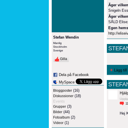
Äger vilken
Snigeln Es
Äger vilken
SÅLD Elise; 
Egen hems
http://elise
Stefan Wendin
Manlig
Stockholm
STEFA
Sverige
Gilla
Lägg till
Dela på Facebook
MySpace
STEFA
(16)
Bloggposter
Hjäl
(18)
Diskussioner
Uppla
Events
1
(3)
Grupper
(44)
Bilder
Hej 
(2)
Fotoalbum
(1)
Videor