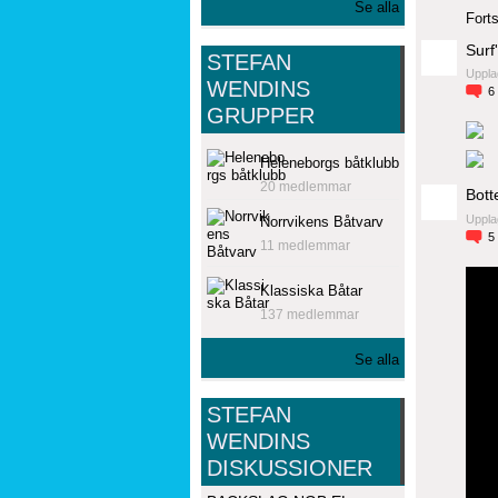
Se alla
Forts
Surf
STEFAN
Uppla
WENDINS
6
GRUPPER
Heleneborgs båtklubb
20 medlemmar
Bott
Uppla
Norrvikens Båtvarv
5
11 medlemmar
Klassiska Båtar
137 medlemmar
Se alla
STEFAN
WENDINS
DISKUSSIONER