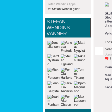
Stefan Wendins Apps
Det Stefan Wendin gillar
Skull
Stoc
STEFAN
sitte
dra s
WENDINS
VÄNNER
Verk
Forts
Svär
Uppla
7
Ibla
Men 
Aqua
Kansk
…