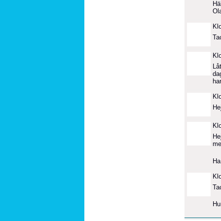
Hä
Ol
Kl
Ta
Kl
Låt
da
ha
Kl
Hej
Kl
Hej
me
Ha
Kl
Tac
Hu