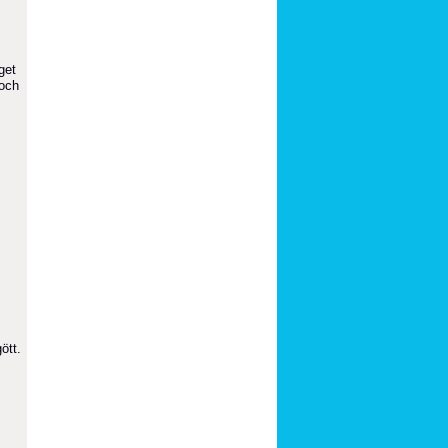
get
 och
ött.