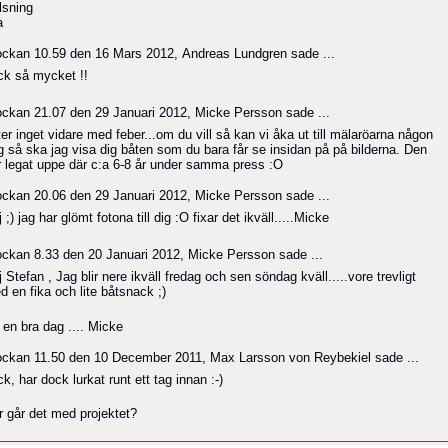
lsning
a
ockan 10.59 den 16 Mars 2012,
Andreas Lundgren
sade ...
ck så mycket !!
ockan 21.07 den 29 Januari 2012,
Micke Persson
sade ...
er inget vidare med feber...om du vill så kan vi åka ut till mälaröarna någon
g så ska jag visa dig båten som du bara får se insidan på på bilderna. Den
r legat uppe där c:a 6-8 år under samma press :O
ockan 20.06 den 29 Januari 2012,
Micke Persson
sade ...
 ;) jag har glömt fotona till dig :O fixar det ikväll.....Micke
ockan 8.33 den 20 Januari 2012,
Micke Persson
sade ...
 Stefan , Jag blir nere ikväll fredag och sen söndag kväll.....vore trevligt
d en fika och lite båtsnack ;)
 en bra dag .... Micke
ockan 11.50 den 10 December 2011,
Max Larsson von Reybekiel
sade ...
k, har dock lurkat runt ett tag innan :-)
r går det med projektet?