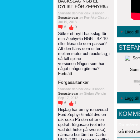
BACKSLAG NGB EL
DYLIKT FÖR ZEPHYR6a
Startade den här diskussionen.
Senaste svar
av Per-Åke Olsson
Jul 19, 2013.
5
0
Lägg til
Söker ett nytt backslag för
min Zephyr6a NGB - BZ-10
eller liknande som passar?
STEFA
Alt den fläns som sitter
mellan motor och backslag, i
så fall spline
versionen.Någon som har
något i någon gömma?
Somma
Fortsätt
Till
Förgasartankar
Startade den här diskussionen.
Senaste svar
av Stefan Wendin
Sep 17, 2012.
Lägg till
6
1
HejJag har en ny renoverad
KOMME
Ford Zephyr 6 mk3 dvs en
rak sexa.På den sitter en
updraft förgasare (vet inte
Du måste 
vad det heter på svenska),
Gå med i S
närmare bestämt en Carter
BB-1 (100LL) som inte alltid