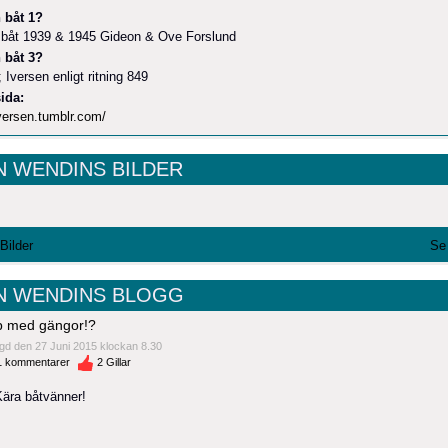
 båt 1?
sbåt 1939 & 1945 Gideon & Ove Forslund
 båt 3?
Iversen enligt ritning 849
ida:
iversen.tumblr.com/
N WENDINS BILDER
 Bilder
Se 
N WENDINS BLOGG
p med gängor!?
gd den 27 Juni 2015 klockan 8.30
1
kommentarer
2
Gillar
Kära båtvänner!