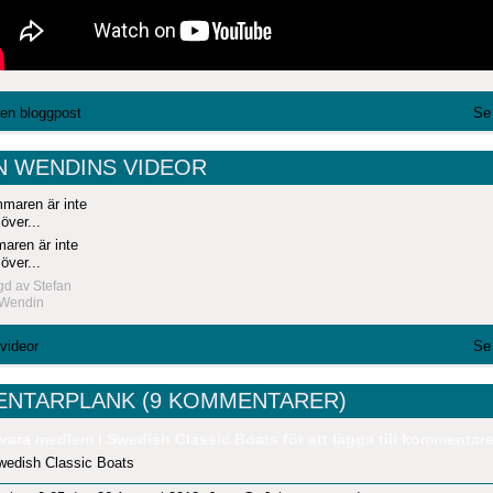
l en bloggpost
Se 
N WENDINS VIDEOR
ren är inte
över...
agd av
Stefan
Wendin
 videor
Se 
NTARPLANK (9 KOMMENTARER)
vara medlem i Swedish Classic Boats för att lägga till kommentare
wedish Classic Boats