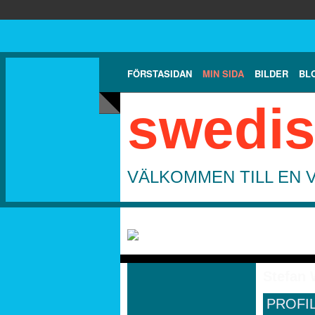
FÖRSTASIDAN
MIN SIDA
BILDER
BL
swedis
VÄLKOMMEN TILL EN 
Stefan 
PROFI