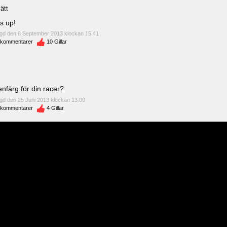
ätt
's up!
gd den 6 September 2013 klockan 15.41
kommentarer
10
Gillar
enfärg för din racer?
gd den 25 Juni 2013 klockan 13.00
kommentarer
4
Gillar