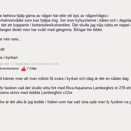
e behöva hjälp gärna av någon här eller ett tips av någon/några i
kholmområdet som kan hjälpa mig. Ser över kylsystemet i båten och i dagslä
r det ett kopparrör i bottensilen/kulventilen. Där skulle jag vilja sätta en nippel
langen direkt men har svårt med gängorna. Bifogar lite bilder.
ar inte vara…
ätt
a i kyrkan
gd den 17 September 2013 klockan 14.00
kommentarer
7
Gillar
nd känner man att man måste få svära i kyrkan och idag är det en sådan dag.
fy fasiken vad det skulle sitta fint med Riva Aquarama Lamborghini nr 278 ett
rama skrov med dubbla Lamborghini v12or.
e är det alla år jag bodde i Italien som har satt sina spår men fy fysiken va g