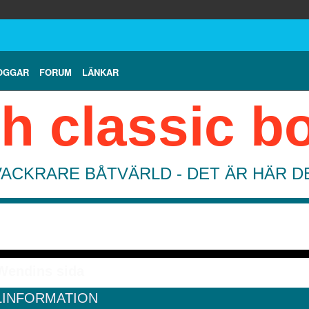
OGGAR
FORUM
LÄNKAR
h classic b
VACKRARE BÅTVÄRLD - DET ÄR HÄR 
Wendins sida
LINFORMATION