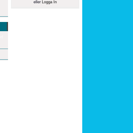
eller
Logga In
r!