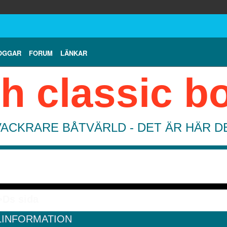
OGGAR
FORUM
LÄNKAR
h classic b
VACKRARE BÅTVÄRLD - DET ÄR HÄR 
>Ds sida
LINFORMATION