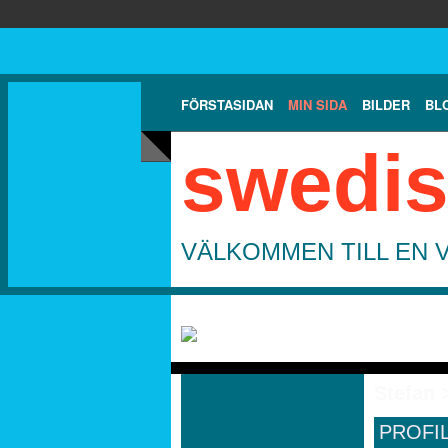
FÖRSTASIDAN
MIN SIDA
BILDER
BL
swedis
VÄLKOMMEN TILL EN 
Stefan 
PROFI