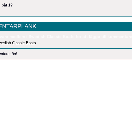
 båt 1?
NTARPLANK
vara medlem i Swedish Classic Boats för att lägga till kommentare
wedish Classic Boats
ntarer än!