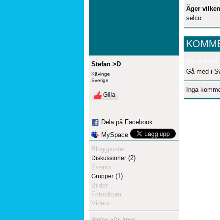
Äger vilken
selco
KOMME
Du måste 
Stefan >D
Gå med i S
Kävinge
Sverige
Inga komme
Gilla
Dela på Facebook
MySpace
Bloggposter
(2)
Diskussioner
Events
(1)
Grupper
Bilder
Fotoalbum
Videor
Stefan >Ds Apps