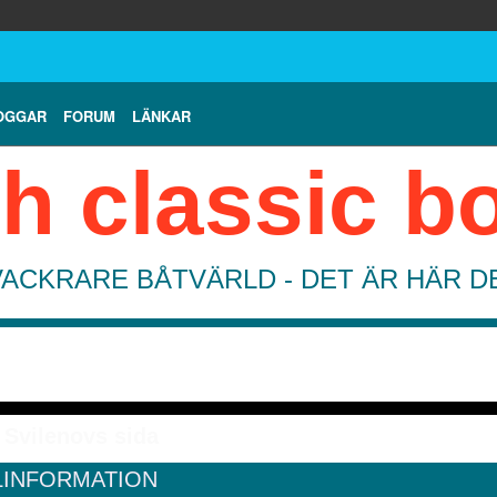
OGGAR
FORUM
LÄNKAR
h classic b
VACKRARE BÅTVÄRLD - DET ÄR HÄR 
Svilenovs sida
LINFORMATION