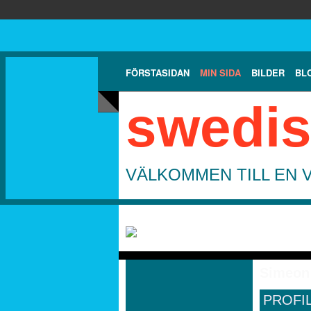
FÖRSTASIDAN
MIN SIDA
BILDER
BL
swedis
VÄLKOMMEN TILL EN 
Simeon 
PROFI