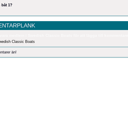
 båt 1?
NTARPLANK
vara medlem i Swedish Classic Boats för att lägga till kommentare
wedish Classic Boats
ntarer än!