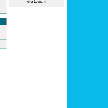
eller
Logga In
r!