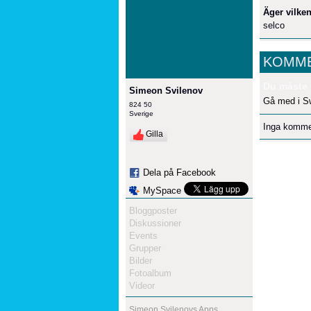
Äger vilken
selco
KOMME
Du måste 
Simeon Svilenov
Gå med i S
824 50
Sverige
Inga komme
Gilla
Dela på Facebook
MySpace
Bloggposter
Diskussioner
Events
Grupper
Bilder
Fotoalbum
Videor
Simeon Svilenovs Apps