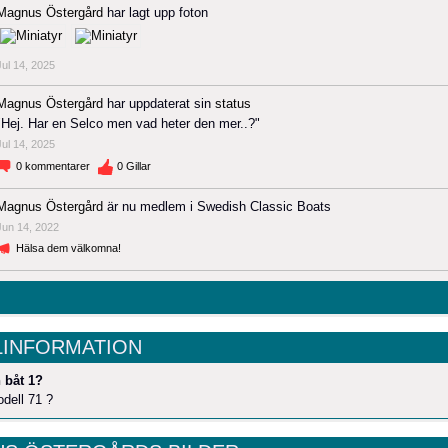
Magnus Östergård
har lagt upp foton
Jul 14, 2025
Magnus Östergård
har uppdaterat sin
status
"Hej. Har en Selco men vad heter den mer..?"
Jul 14, 2025
0
kommentarer
0
Gillar
Magnus Östergård
är nu medlem i Swedish Classic Boats
Jun 14, 2022
Hälsa dem välkomna!
LINFORMATION
 båt 1?
dell 71 ?