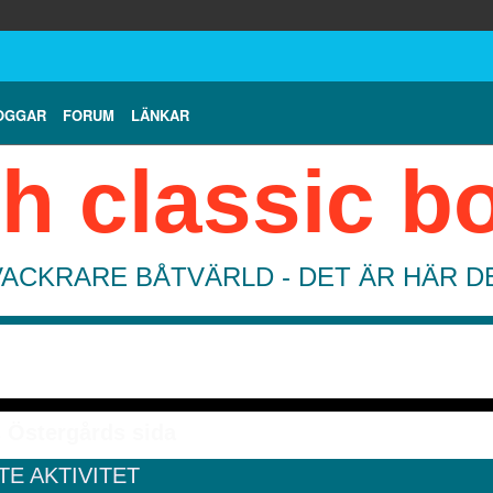
OGGAR
FORUM
LÄNKAR
h classic b
VACKRARE BÅTVÄRLD - DET ÄR HÄR 
 Östergårds sida
TE AKTIVITET