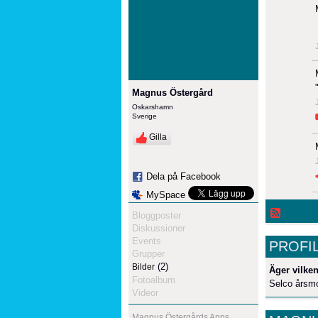
Magnus Östergård
Oskarshamn
Sverige
Gilla
Dela på Facebook
MySpace
Bloggposter
Diskussioner
Events
PROFI
Grupper
(2)
Bilder
Äger vilken
Fotoalbum
Selco årsmo
Videor
Magnus Östergårds Apps