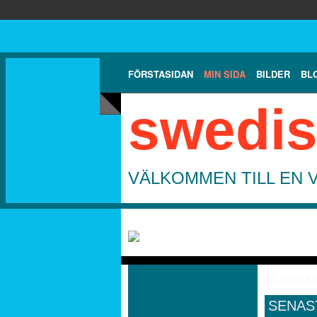
FÖRSTASIDAN
MIN SIDA
BILDER
BL
swedis
VÄLKOMMEN TILL EN 
Magnus
SENAS