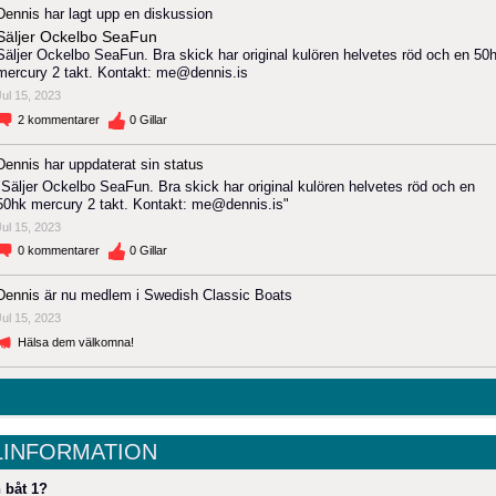
Dennis
har lagt upp en diskussion
Säljer Ockelbo SeaFun
Säljer Ockelbo SeaFun. Bra skick har original kulören helvetes röd och en 50
mercury 2 takt. Kontakt: me@dennis.is
Jul 15, 2023
2
kommentarer
0
Gillar
Dennis
har uppdaterat sin
status
"Säljer Ockelbo SeaFun. Bra skick har original kulören helvetes röd och en
50hk mercury 2 takt. Kontakt: me@dennis.is"
Jul 15, 2023
0
kommentarer
0
Gillar
Dennis
är nu medlem i Swedish Classic Boats
Jul 15, 2023
Hälsa dem välkomna!
LINFORMATION
 båt 1?