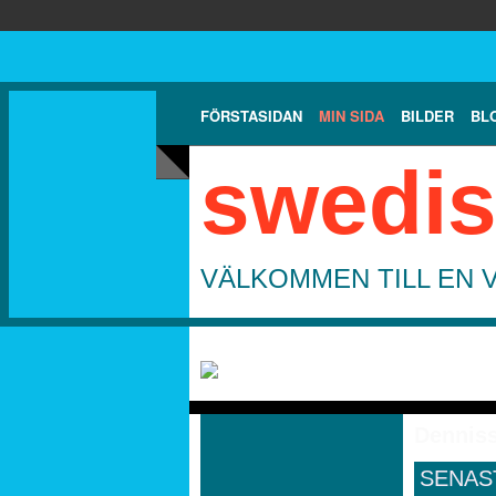
FÖRSTASIDAN
MIN SIDA
BILDER
BL
swedis
VÄLKOMMEN TILL EN 
Denniss
SENAS