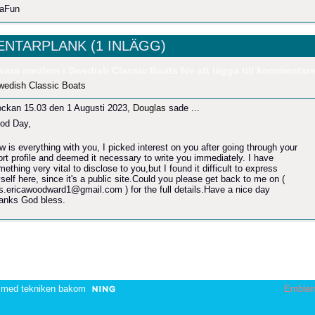
eaFun
NTARPLANK (1 INLÄGG)
vara medlem i Swedish Classic Boats för att lägga till kommentare
wedish Classic Boats
ockan 15.03 den 1 Augusti 2023,
Douglas
sade ...
od Day,
w is everything with you, I picked interest on you after going through your
ort profile and deemed it necessary to write you immediately. I have
ething very vital to disclose to you,but I found it difficult to express
self here, since it's a public site.Could you please get back to me on (
s.ericawoodward1@gmail.com ) for the full details.Have a nice day
anks God bless.
 med tekniken bakom
Emble