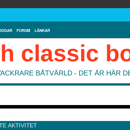
OGGAR
FORUM
LÄNKAR
h classic b
VACKRARE BÅTVÄRLD - DET ÄR HÄR 
 sida
TE AKTIVITET