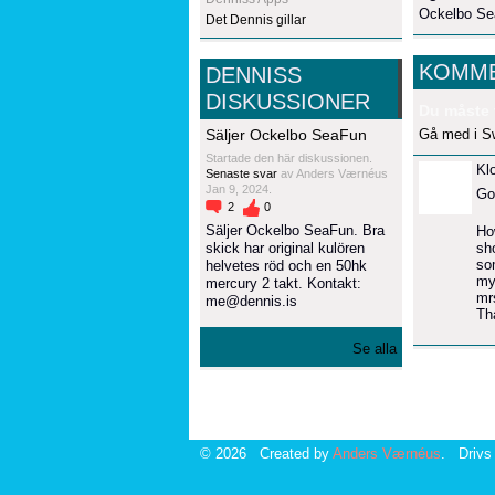
Ockelbo S
Det Dennis gillar
KOMME
DENNISS
DISKUSSIONER
Du måste 
Säljer Ockelbo SeaFun
Gå med i S
Startade den här diskussionen.
Kl
Senaste svar
av Anders Værnéus
Jan 9, 2024.
Go
2
0
Säljer Ockelbo SeaFun. Bra
Ho
skick har original kulören
sh
som
helvetes röd och en 50hk
my
mercury 2 takt. Kontakt:
mr
me@dennis.is
Th
Se alla
© 2026 Created by
Anders Værnéus
. Drivs