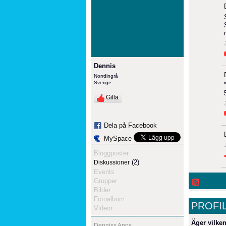
Dennis
Norrdingrå
Sverige
Gilla
Dela på Facebook
MySpace
Bloggposter
(2)
Diskussioner
Events
Grupper
Bilder
Fotoalbum
PROFI
Videor
Äger vilken
Denniss Apps