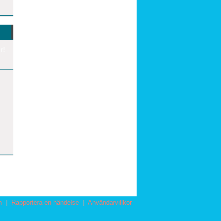
r!
m
|
Rapportera en händelse
|
Användarvillkor