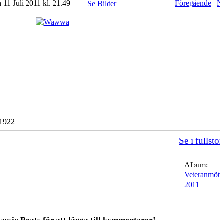
 11 Juli 2011 kl. 21.49
Föregående
|
Se Bilder
 1922
Se i fullsto
Album:
Veteranmöt
2011
ssic Boats för att lägga till kommentarer!