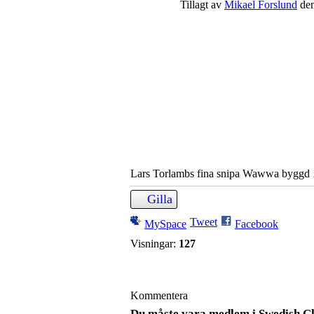
Tillagt av
Mikael Forslund
den
Lars Torlambs fina snipa Wawwa byggd
Gilla
Tweet
MySpace
Facebook
Visningar:
127
Kommentera
Du måste vara medlem i Swedish Cla