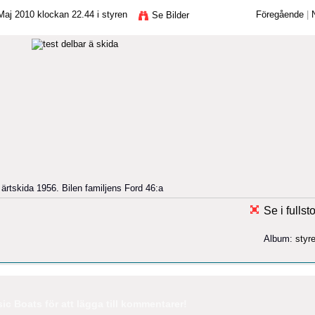
aj 2010 klockan 22.44 i
styren
Föregående
|
Se Bilder
ärtskida 1956. Bilen familjens Ford 46:a
Se i fullst
Album:
styr
c Boats för att lägga till kommentarer!