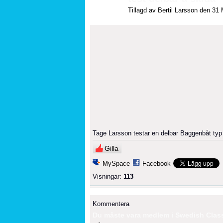
Tillagd av
Bertil Larsson
den 31 M
Tage Larsson testar en delbar Baggenbåt typ 
Gilla
MySpace
Facebook
Visningar:
113
Kommentera
Du måste vara medlem i Swedish Classi