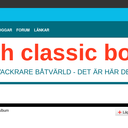
OGGAR
FORUM
LÄNKAR
h classic b
VACKRARE BÅTVÄRLD - DET ÄR HÄR 
Album
Läg