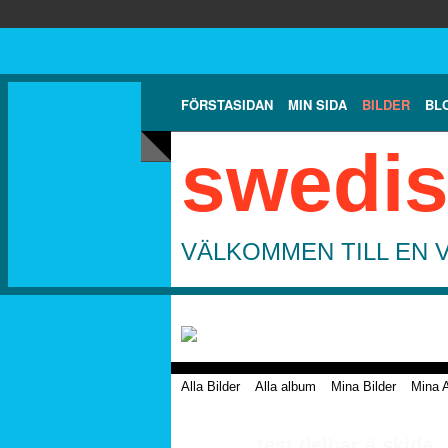
FÖRSTASIDAN
MIN SIDA
BILDER
BL
swedis
VÄLKOMMEN TILL EN 
Alla Bilder
Alla album
Mina Bilder
Mina 
test delbar ä skida