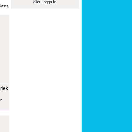
eller
Logga In
Nästa
orlek
en