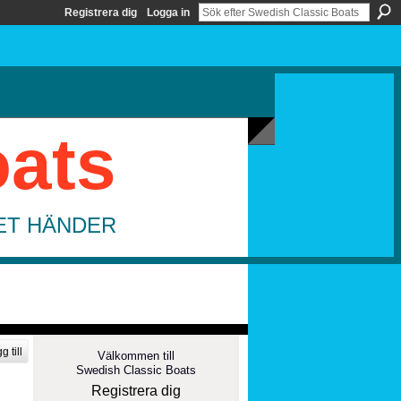
Registrera dig
Logga in
oats
DET HÄNDER
g till
Välkommen till
Swedish Classic Boats
Registrera dig