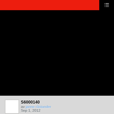
S6000140
av
janne råstander
Sep 1, 2012