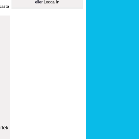
eller
Logga In
Nästa
orlek