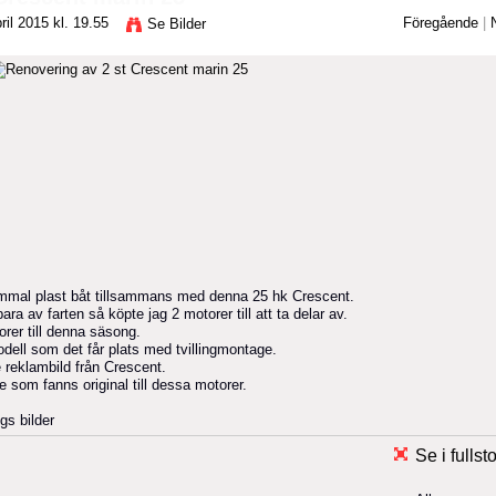
il 2015 kl. 19.55
Föregående
|
Se Bilder
 gammal plast båt tillsammans med denna 25 hk Crescent.
ra av farten så köpte jag 2 motorer till att ta delar av.
orer till denna säsong.
odell som det får plats med tvillingmontage.
e reklambild från Crescent.
ge som fanns original till dessa motorer.
gs bilder
Se i fullst