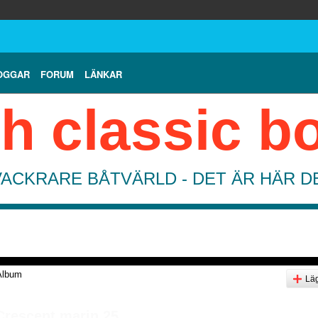
OGGAR
FORUM
LÄNKAR
h classic b
VACKRARE BÅTVÄRLD - DET ÄR HÄR 
Album
Läg
Crescent marin 25