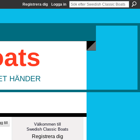
Registrera dig
Logga in
oats
DET HÄNDER
g till
Välkommen till
Swedish Classic Boats
Registrera dig