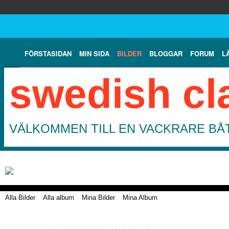
FÖRSTASIDAN
MIN SIDA
BILDER
BLOGGAR
FORUM
L
swedish cl
VÄLKOMMEN TILL EN VACKRARE BÅT
Alla Bilder
Alla album
Mina Bilder
Mina Album
Lasse Modins foton
(9)