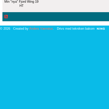
Min "nya" Fjord Wing 19
HT
© 2026 Created by
Anders Værnéus
. Drivs med tekniken bakom