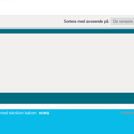
Sortera med avseende på:
 med tekniken bakom
Emble