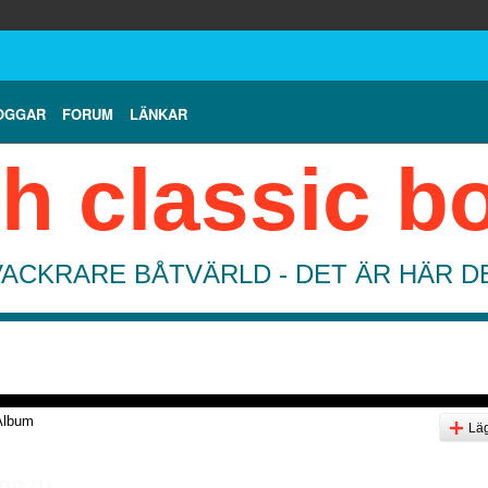
OGGAR
FORUM
LÄNKAR
h classic b
VACKRARE BÅTVÄRLD - DET ÄR HÄR 
Album
Läg
ton
(1)