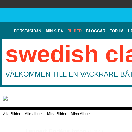
FÖRSTASIDAN
MIN SIDA
BILDER
BLOGGAR
FORUM
L
swedish cl
VÄLKOMMEN TILL EN VACKRARE BÅT
Alla Bilder
Alla album
Mina Bilder
Mina Album
Lennart Bodéns foton
(1,451)