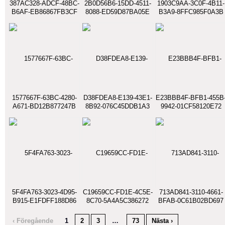
387AC328-ADCF-48BC-
2B0D56B6-15DD-4511-
1903C9AA-3C0F-4B11-
B6AF-EB86867FB3CF
8088-ED59D87BA05E
B3A9-8FFC985F0A3B
1577667F-63BC-4280-
D38FDEA8-E139-43E1-
E23BBB4F-BFB1-455B
A671-BD12B877247B
8B92-076C45DDB1A3
9942-01CF58120E72
5F4FA763-3023-4D95-
C19659CC-FD1E-4C5E-
713AD841-3110-4661-
B915-E1FDFF188D86
8C70-5A4A5C386272
BFAB-0C61B02BD697
‹ Föregående
1
2
3
…
73
Nästa ›