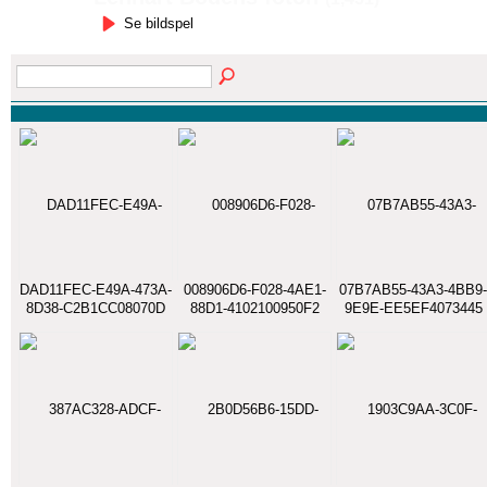
Se bildspel
DAD11FEC-E49A-473A-
008906D6-F028-4AE1-
07B7AB55-43A3-4BB9-
8D38-C2B1CC08070D
88D1-4102100950F2
9E9E-EE5EF4073445