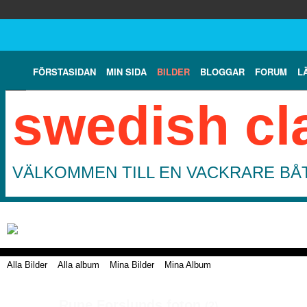
FÖRSTASIDAN
MIN SIDA
BILDER
BLOGGAR
FORUM
L
swedish cl
VÄLKOMMEN TILL EN VACKRARE BÅT
Alla Bilder
Alla album
Mina Bilder
Mina Album
Rune Forslunds foton
(2)