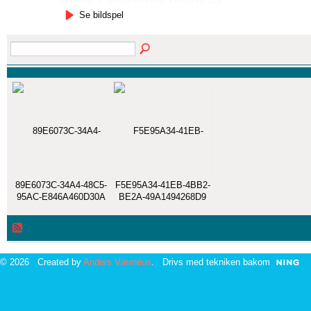
Se bildspel
89E6073C-34A4-48C5-
F5E95A34-41EB-4BB2-
95AC-E846A460D30A
BE2A-49A1494268D9
© 2026 Created by
Anders Værnéus
. Drivs med tekniken bakom