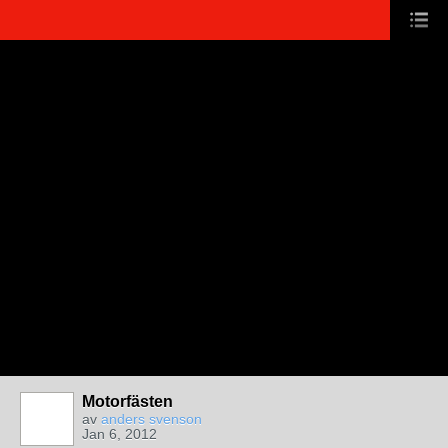
Motorfästen
av
anders svenson
Jan 6, 2012