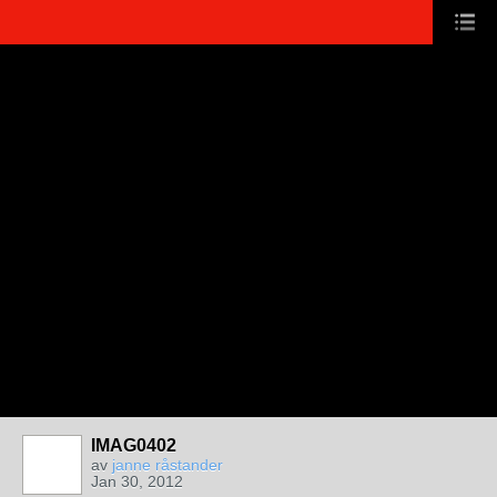
IMAG0402
av
janne råstander
Jan 30, 2012