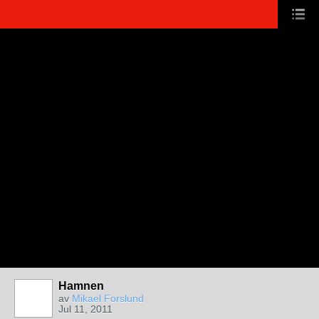
Hamnen
av
Mikael Forslund
Jul 11, 2011