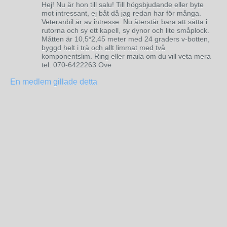
Hej! Nu är hon till salu! Till högsbjudande eller byte
mot intressant, ej båt då jag redan har för många.
Veteranbil är av intresse. Nu återstår bara att sätta i
rutorna och sy ett kapell, sy dynor och lite småplock.
Måtten är 10,5*2,45 meter med 24 graders v-botten,
byggd helt i trä och allt limmat med två
komponentslim. Ring eller maila om du vill veta mera
tel. 070-6422263 Ove
En medlem gillade detta