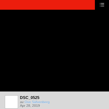
DSC_0525
av
Ove Säfvenberg
Apr 28, 2019