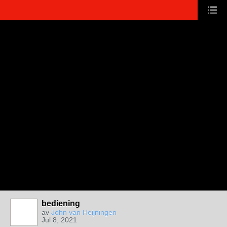
bediening
av
John van Heijningen
Jul 8, 2021