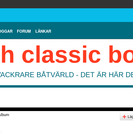
OGGAR
FORUM
LÄNKAR
h classic b
VACKRARE BÅTVÄRLD - DET ÄR HÄR 
Album
Läg
K