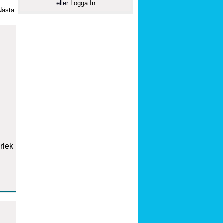
eller
Logga In
Nästa
orlek