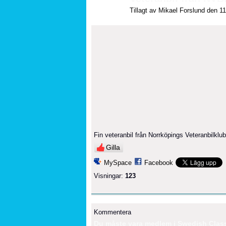
Tillagt av
Mikael Forslund
den 11 
Fin veteranbil från Norrköpings Veteranbilklu
Gilla
MySpace
Facebook
Visningar:
123
Kommentera
Du måste vara medlem i Swedish Classi