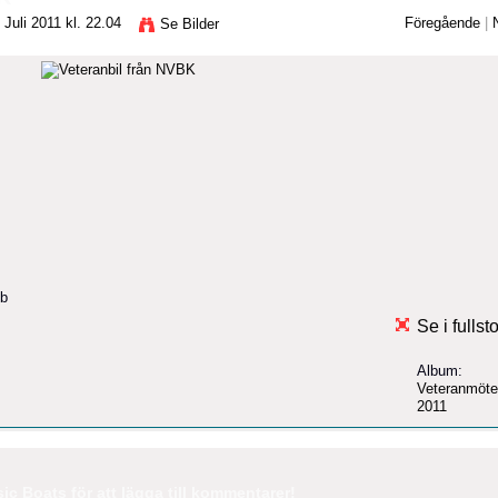
Juli 2011 kl. 22.04
Föregående
|
Se Bilder
bb
Se i fullst
Album:
Veteranmöte
2011
c Boats för att lägga till kommentarer!