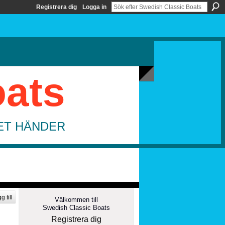
Registrera dig
Logga in
oats
DET HÄNDER
g till
Välkommen till
Swedish Classic Boats
Registrera dig