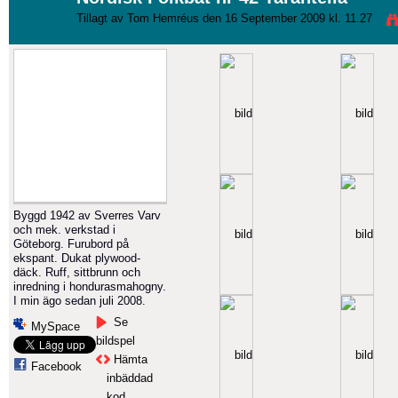
Tillagt av
Tom Hemréus
den 16 September 2009 kl. 11.27
Byggd 1942 av Sverres Varv
och mek. verkstad i
Göteborg. Furubord på
ekspant. Dukat plywood-
däck. Ruff, sittbrunn och
inredning i hondurasmahogny.
I min ägo sedan juli 2008.
Se
MySpace
bildspel
Hämta
Facebook
inbäddad
kod