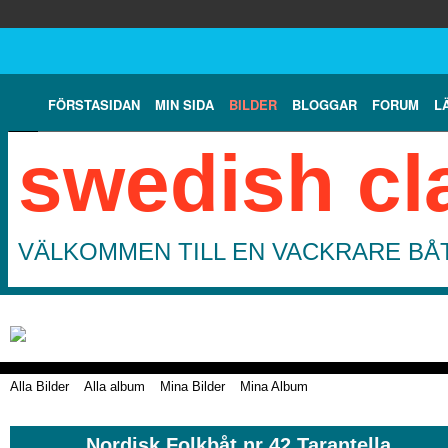
FÖRSTASIDAN
MIN SIDA
BILDER
BLOGGAR
FORUM
L
swedish cl
VÄLKOMMEN TILL EN VACKRARE BÅT
Alla Bilder
Alla album
Mina Bilder
Mina Album
Nordisk Folkbåt nr 42 Tarantella