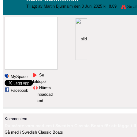
Tillagt av
Martin Bjurmalm
den 3 Juni 2025 kl. 8.09
Se a
Se
MySpace
bildspel
Hämta
Facebook
inbäddad
kod
Kommentera
Du måste vara medlem i Swedish Classic Boats för att lägga til
Gå med i Swedish Classic Boats