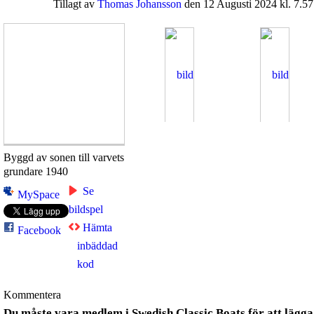
Tillagt av
Thomas Johansson
den 12 Augusti 2024 kl. 7.57
Byggd av sonen till varvets
grundare 1940
Se
MySpace
bildspel
Hämta
Facebook
inbäddad
kod
Kommentera
Du måste vara medlem i Swedish Classic Boats för att lägga