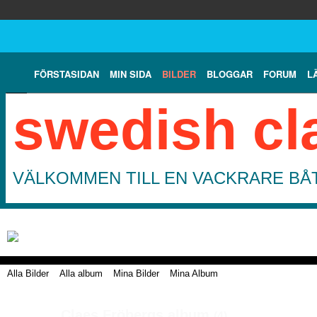
FÖRSTASIDAN
MIN SIDA
BILDER
BLOGGAR
FORUM
L
swedish cl
VÄLKOMMEN TILL EN VACKRARE BÅT
Alla Bilder
Alla album
Mina Bilder
Mina Album
Claes Fröbergs album
(4)