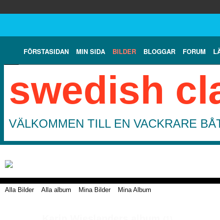
FÖRSTASIDAN
MIN SIDA
BILDER
BLOGGAR
FORUM
L
swedish cl
VÄLKOMMEN TILL EN VACKRARE BÅT
Alla Bilder
Alla album
Mina Bilder
Mina Album
Karin Wieslanders album
(1)