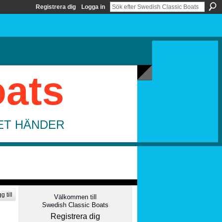
Registrera dig
Logga in
oats
DET HÄNDER
g till
Välkommen till
Swedish Classic Boats
Registrera dig