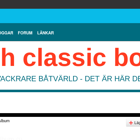
OGGAR
FORUM
LÄNKAR
h classic b
VACKRARE BÅTVÄRLD - DET ÄR HÄR 
Album
Läg
album
(1)