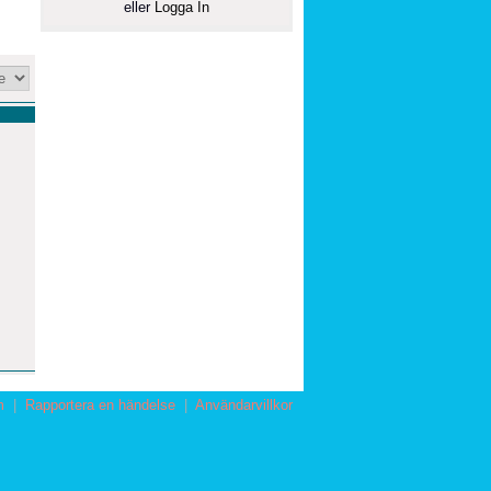
eller
Logga In
m
|
Rapportera en händelse
|
Användarvillkor