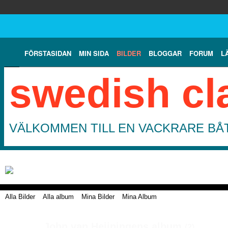
FÖRSTASIDAN
MIN SIDA
BILDER
BLOGGAR
FORUM
L
swedish cl
VÄLKOMMEN TILL EN VACKRARE BÅT
Alla Bilder
Alla album
Mina Bilder
Mina Album
John van Heijningens album
(2)