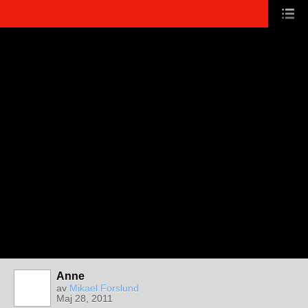
Anne
av
Mikael Forslund
Maj 28, 2011