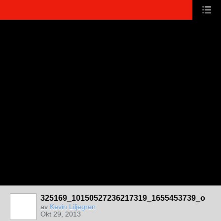
325169_10150527236217319_1655453739_o
av
Kevin Liljegren
Okt 29, 2013