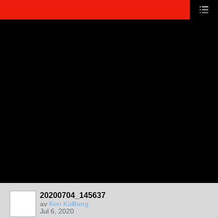
20200704_145637
av
Ken Källberg
Jul 6, 2020