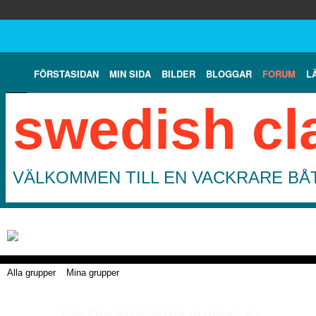
FÖRSTASIDAN
MIN SIDA
BILDER
BLOGGAR
FORUM
L
swedish cl
VÄLKOMMEN TILL EN VACKRARE BÅT
Alla grupper
Mina grupper
Per-Ola Arnebergs grupper
(5)