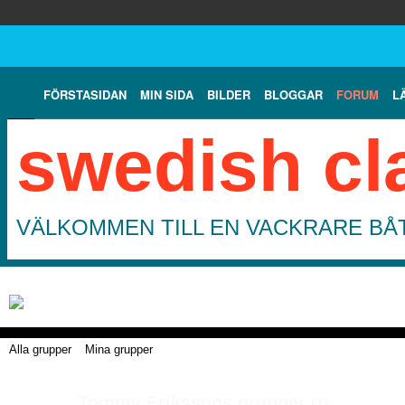
FÖRSTASIDAN
MIN SIDA
BILDER
BLOGGAR
FORUM
L
swedish cl
VÄLKOMMEN TILL EN VACKRARE BÅT
Alla grupper
Mina grupper
Tommy Erikssons grupper
(1)