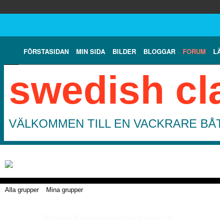
FÖRSTASIDAN
MIN SIDA
BILDER
BLOGGAR
FORUM
L
swedish cl
VÄLKOMMEN TILL EN VACKRARE BÅT
Alla grupper
Mina grupper
Birger Edelbergs grupper
(1)