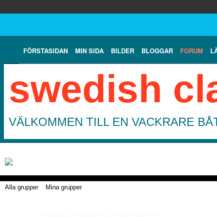
FÖRSTASIDAN
MIN SIDA
BILDER
BLOGGAR
FORUM
L
swedish cl
VÄLKOMMEN TILL EN VACKRARE BÅT
Alla grupper
Mina grupper
Hans Ekholms grupper
(2)