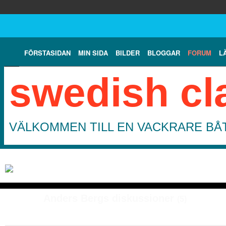
FÖRSTASIDAN
MIN SIDA
BILDER
BLOGGAR
FORUM
L
swedish cl
VÄLKOMMEN TILL EN VACKRARE BÅT
Anders Bergs diskussioner
(5)