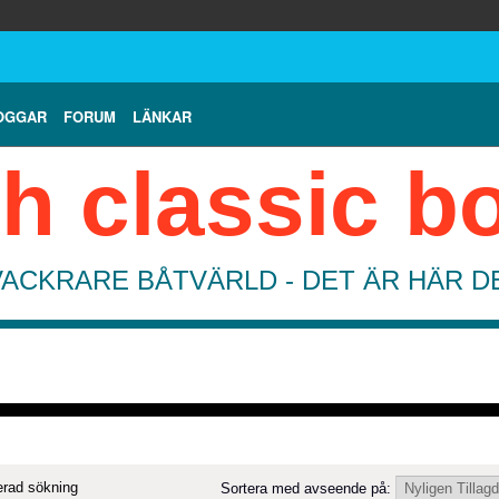
OGGAR
FORUM
LÄNKAR
h classic b
VACKRARE BÅTVÄRLD - DET ÄR HÄR 
rad sökning
Sortera med avseende på: