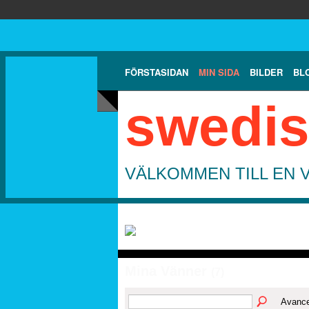
FÖRSTASIDAN
MIN SIDA
BILDER
BL
swedis
VÄLKOMMEN TILL EN 
Mina Vänner
(7)
Avance