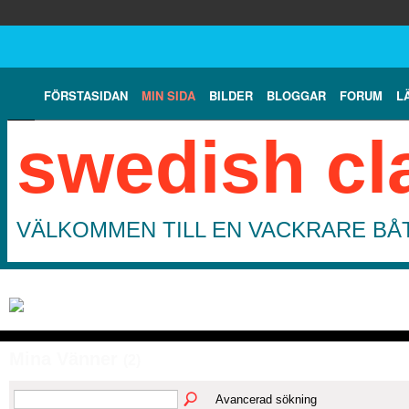
FÖRSTASIDAN
MIN SIDA
BILDER
BLOGGAR
FORUM
L
swedish cl
VÄLKOMMEN TILL EN VACKRARE BÅT
Mina Vänner
(2)
Avancerad sökning