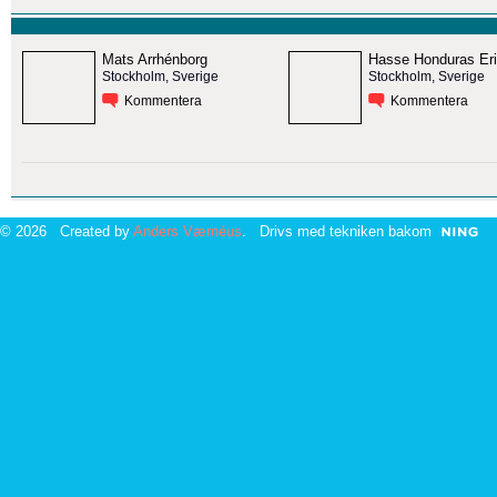
Mats Arrhénborg
Hasse Honduras Er
Stockholm, Sverige
Stockholm, Sverige
Kommentera
Kommentera
© 2026 Created by
Anders Værnéus
. Drivs med tekniken bakom