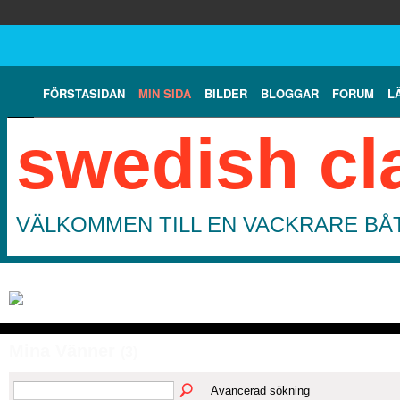
FÖRSTASIDAN
MIN SIDA
BILDER
BLOGGAR
FORUM
L
swedish cl
VÄLKOMMEN TILL EN VACKRARE BÅT
Mina Vänner
(3)
Avancerad sökning