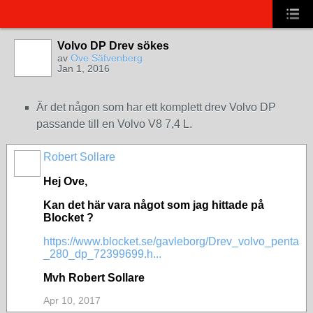
Volvo DP Drev sökes
av
Ove Säfvenberg
Jan 1, 2016
Är det någon som har ett komplett drev Volvo DP
passande till en Volvo V8 7,4 L.
Robert Sollare
Hej Ove,
Kan det här vara något som jag hittade på
Blocket ?
https://www.blocket.se/gavleborg/Drev_volvo_penta
_280_dp_72399699.h...
Mvh Robert Sollare
Apr 10, 2017